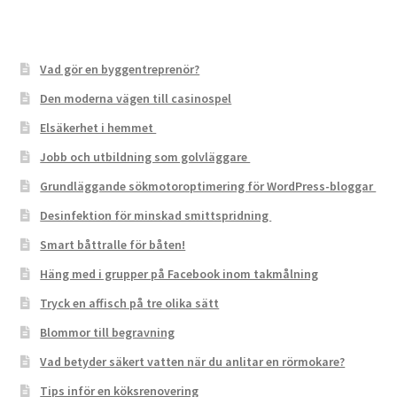
Vad gör en byggentreprenör?
Den moderna vägen till casinospel
Elsäkerhet i hemmet
Jobb och utbildning som golvläggare
Grundläggande sökmotoroptimering för WordPress-bloggar
Desinfektion för minskad smittspridning
Smart båttralle för båten!
Häng med i grupper på Facebook inom takmålning
Tryck en affisch på tre olika sätt
Blommor till begravning
Vad betyder säkert vatten när du anlitar en rörmokare?
Tips inför en köksrenovering