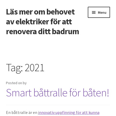
Läs mer om behovet
Skip
Skip
Menu
to
to
av elektriker för att
navigation
content
renovera ditt badrum
Home
3 vanligaste problemen som tvingar bostadsägare att
Tag:
2021
ringa rörmokare
Ansökan om ett företagslån
Posted on
by
Smart båttralle för båten!
Designa hemsida skapa rätt första intryck online
Free spins på casino utan svensk licens
En båttralle är en
innovativ uppfinning för att kunna