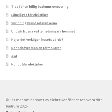
Tips för en billig badrumsrenovering
Löneläget för elektriker
Spridning bland referenserna
Undvik frusna vattenledningar i hemmet
Höjer det verkligen husets värde?
När behöver man en rörmokare?
asd
Hur du blir elektriker
© Läs mer om behovet av elektriker för att renovera ditt
badrum 2026