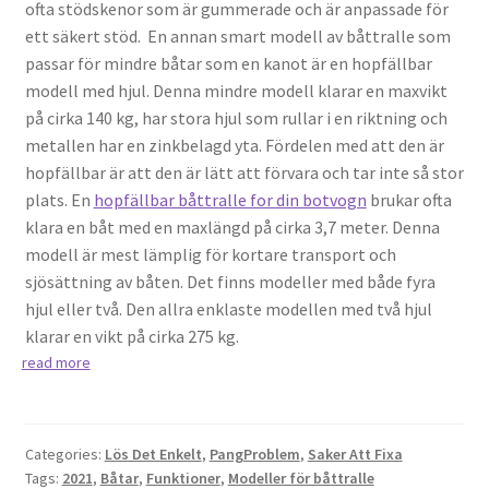
ofta stödskenor som är gummerade och är anpassade för
ett säkert stöd. En annan smart modell av båttralle som
passar för mindre båtar som en kanot är en hopfällbar
modell med hjul. Denna mindre modell klarar en maxvikt
på cirka 140 kg, har stora hjul som rullar i en riktning och
metallen har en zinkbelagd yta. Fördelen med att den är
hopfällbar är att den är lätt att förvara och tar inte så stor
plats. En
hopfällbar båttralle for din botvogn
brukar ofta
klara en båt med en maxlängd på cirka 3,7 meter. Denna
modell är mest lämplig för kortare transport och
sjösättning av båten. Det finns modeller med både fyra
hjul eller två. Den allra enklaste modellen med två hjul
klarar en vikt på cirka 275 kg.
read more
Categories:
Lös Det Enkelt
,
PangProblem
,
Saker Att Fixa
Tags:
2021
,
Båtar
,
Funktioner
,
Modeller för båttralle