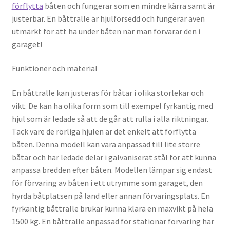
Hur mycket måste jag tjäna för att få lån?
förflytta
båten och fungerar som en mindre kärra samt är
justerbar. En båttralle är hjulförsedd och fungerar även
utmärkt för att ha under båten när man förvarar den i
Läckor
garaget!
Så hittar du kapital för att växa som företag
Funktioner och material
Vanliga skäl för avslag på ROT avdrag
En båttralle kan justeras för båtar i olika storlekar och
vikt. De kan ha olika form som till exempel fyrkantig med
Vilka lån ska man inte ta?
hjul som är ledade så att de går att rulla i alla riktningar.
Tack vare de rörliga hjulen är det enkelt att förflytta
båten. Denna modell kan vara anpassad till lite större
båtar och har ledade delar i galvaniserat stål för att kunna
anpassa bredden efter båten. Modellen lämpar sig endast
för förvaring av båten i ett utrymme som garaget, den
hyrda båtplatsen på land eller annan förvaringsplats. En
fyrkantig båttralle brukar kunna klara en maxvikt på hela
1500 kg. En båttralle anpassad för stationär förvaring har