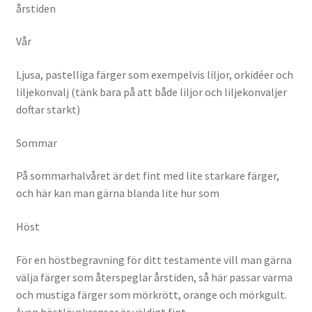
årstiden
Vår
Ljusa, pastelliga färger som exempelvis liljor, orkidéer och
liljekonvalj (tänk bara på att både liljor och liljekonvaljer
doftar starkt)
Sommar
På sommarhalvåret är det fint med lite starkare färger,
och här kan man gärna blanda lite hur som
Höst
För en höstbegravning för ditt testamente vill man gärna
välja färger som återspeglar årstiden, så här passar varma
och mustiga färger som mörkrött, orange och mörkgult.
Även höstlövskransar är väldigt fint.