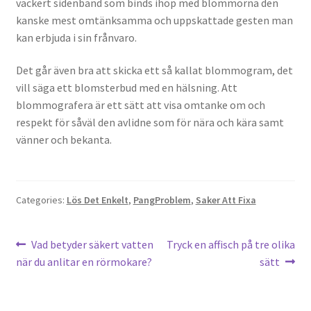
vackert sidenband som binds ihop med blommorna den
kanske mest omtänksamma och uppskattade gesten man
kan erbjuda i sin frånvaro.
Det går även bra att skicka ett så kallat blommogram, det
vill säga ett blomsterbud med en hälsning. Att
blommografera är ett sätt att visa omtanke om och
respekt för såväl den avlidne som för nära och kära samt
vänner och bekanta.
Categories:
Lös Det Enkelt
,
PangProblem
,
Saker Att Fixa
Post
Previous
Next
Vad betyder säkert vatten
Tryck en affisch på tre olika
post:
post:
när du anlitar en rörmokare?
sätt
navigation