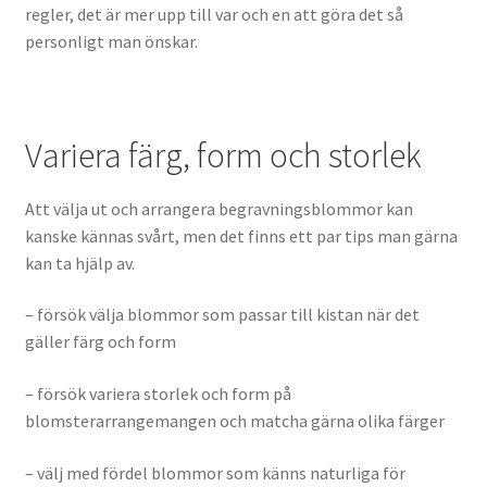
Hur mycket måste jag tjäna för att få lån?
regler, det är mer upp till var och en att göra det så
personligt man önskar.
Läckor
Så hittar du kapital för att växa som företag
Variera färg, form och storlek
Vanliga skäl för avslag på ROT avdrag
Att välja ut och arrangera begravningsblommor kan
kanske kännas svårt, men det finns ett par tips man gärna
Vilka lån ska man inte ta?
kan ta hjälp av.
– försök välja blommor som passar till kistan när det
gäller färg och form
– försök variera storlek och form på
blomsterarrangemangen och matcha gärna olika färger
– välj med fördel blommor som känns naturliga för