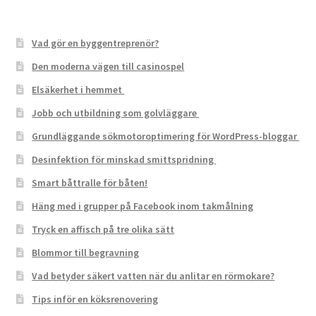
Vad gör en byggentreprenör?
Den moderna vägen till casinospel
Elsäkerhet i hemmet
Jobb och utbildning som golvläggare
Grundläggande sökmotoroptimering för WordPress-bloggar
Desinfektion för minskad smittspridning
Smart båttralle för båten!
Häng med i grupper på Facebook inom takmålning
Tryck en affisch på tre olika sätt
Blommor till begravning
Vad betyder säkert vatten när du anlitar en rörmokare?
Tips inför en köksrenovering