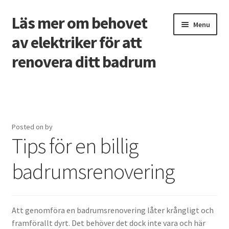
Läs mer om behovet
Skip
Skip
Menu
to
to
av elektriker för att
navigation
content
renovera ditt badrum
Home
3 vanligaste problemen som tvingar bostadsägare att
ringa rörmokare
Posted on
by
Tips för en billig
Ansökan om ett företagslån
badrumsrenovering
Designa hemsida skapa rätt första intryck online
Free spins på casino utan svensk licens
Att genomföra en badrumsrenovering låter krångligt och
framförallt dyrt. Det behöver det dock inte vara och här