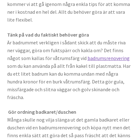
Hur mycket måste jag tjäna för att få lån?
kommer vi att gå igenom några enkla tips för att komma
ner i kostnad en hel del. Allt du behöver göra är att vara
Läckor
lite flexibel.
Tänk på vad du faktiskt behöver göra
Så hittar du kapital för att växa som företag
Är badrummet verkligen i sådant skick att du måste riva
ner väggar, göra om fuktspärr och kakla om? Det finns
Vanliga skäl för avslag på ROT avdrag
något som kallas för våtrumsfärg vid
badrumsrenovering
som du kan använda på allt från kakel till plastmatta. Har
Vilka lån ska man inte ta?
du ett litet badrum kan du komma undan med några
hundra kronor för en burk våtrumsfärg. Detta gör gula,
missfärgade och slitna väggar och golv skinande och
fräscha.
Gör ordning badkaret/duschen
Många skulle nog vilja slänga ut det gamla badkaret eller
duschen vid en badrumsrenovering och köpa nytt men det
finns enkla sätt att göra det så pass fräscht att det känns