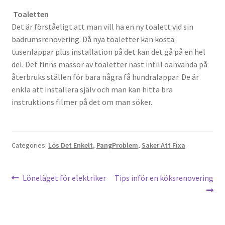
Toaletten
Det är förståeligt att man vill ha en ny toalett vid sin
badrumsrenovering. Då nya toaletter kan kosta
tusenlappar plus installation på det kan det gå på en hel
del. Det finns massor av toaletter näst intill oanvända på
återbruks ställen för bara några få hundralappar. De är
enkla att installera själv och man kan hitta bra
instruktions filmer på det om man söker.
Categories:
Lös Det Enkelt
,
PangProblem
,
Saker Att Fixa
Post
Previous
Next
Löneläget för elektriker
Tips inför en köksrenovering
post:
post:
navigation